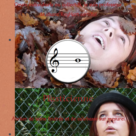
Cours individuels ou collectifs, je suis professeur
de chant RoyHart certifié!
Plasticienne
Atelier de laine feutrée et de calebasse sur mesure!